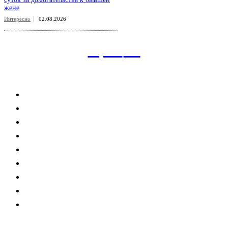
жене
Интересно
02.08.2026
aspect
.uz
Рубрикатор сайта
Главная
Политика
Экономика
Общество
Спорт
Наука
Интересно
Мнение
Мир