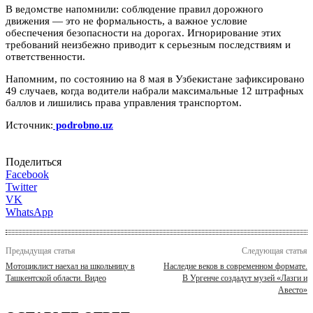
В ведомстве напомнили: соблюдение правил дорожного
движения — это не формальность, а важное условие
обеспечения безопасности на дорогах. Игнорирование этих
требований неизбежно приводит к серьезным последствиям и
ответственности.
Напомним, по состоянию на 8 мая в Узбекистане зафиксировано
49 случаев, когда водители набрали максимальные 12 штрафных
баллов и лишились права управления транспортом.
Источник:
podrobno.uz
Поделиться
Facebook
Twitter
VK
WhatsApp
Предыдущая статья
Следующая статья
Мотоциклист наехал на школьницу в
Наследие веков в современном формате.
Ташкентской области. Видео
В Ургенче создадут музей «Лазги и
Авесто»