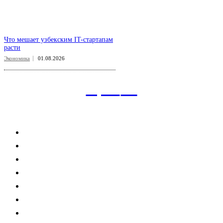
Что мешает узбекским IT-стартапам
расти
Экономика
01.08.2026
aspect
.uz
Рубрикатор сайта
Главная
Политика
Экономика
Общество
Спорт
Наука
Интересно