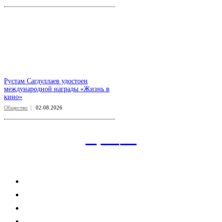
Рустам Сагдуллаев удостоен
международной награды «Жизнь в
кино»
Общество
02.08.2026
aspect
.uz
Рубрикатор сайта
Главная
Политика
Экономика
Общество