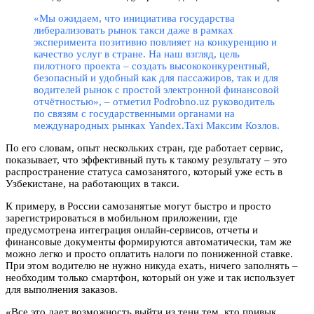
«Мы ожидаем, что инициатива государства
либерализовать рынок такси даже в рамках
эксперимента позитивно повлияет на конкуренцию и
качество услуг в стране. На наш взгляд, цель
пилотного проекта – создать высококонкурентный,
безопасный и удобный как для пассажиров, так и для
водителей рынок с простой электронной финансовой
отчётностью», – отметил Podrobno.uz руководитель
по связям с государственными органами на
международных рынках Yandex.Taxi Максим Козлов.
По его словам, опыт нескольких стран, где работает сервис,
показывает, что эффективный путь к такому результату – это
распространение статуса самозанятого, который уже есть в
Узбекистане, на работающих в такси.
К примеру, в России самозанятые могут быстро и просто
зарегистрироваться в мобильном приложении, где
предусмотрена интеграция онлайн-сервисов, отчеты и
финансовые документы формируются автоматически, там же
можно легко и просто оплатить налоги по пониженной ставке.
При этом водителю не нужно никуда ехать, ничего заполнять –
необходим только смартфон, который он уже и так использует
для выполнения заказов.
«Все это дает возможность выйти из тени тем, кто привык