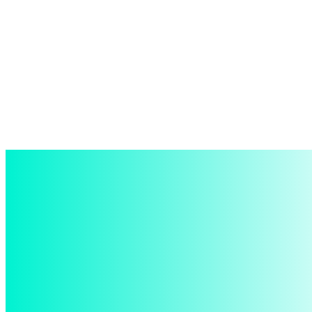
войти в систему
Добро пожаловать! Войдите в свою учётную запись
Ваше имя пользователя
Ваш пароль
Забыли пароль? получить помощь
восстановление пароля
Восстановите свой пароль
Ваш адрес электронной почты
Пароль будет выслан Вам по электронной почте.