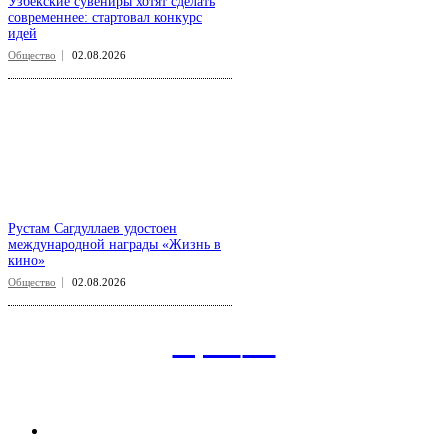
Узбекские сувениры хотят сделать
современнее: стартовал конкурс
идей
Общество
02.08.2026
Рустам Сагдуллаев удостоен
международной награды «Жизнь в
кино»
Общество
02.08.2026
aspect
.uz
Рубрикатор сайта
Главная