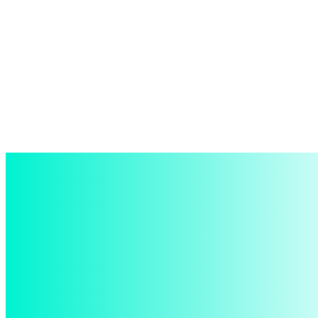
войти в систему
Добро пожаловать! Войдите в свою учётную запись
Ваше имя пользователя
Ваш пароль
Забыли пароль? получить помощь
восстановление пароля
Восстановите свой пароль
Ваш адрес электронной почты
Пароль будет выслан Вам по электронной почте.