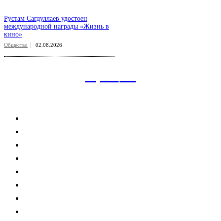
Рустам Сагдуллаев удостоен
международной награды «Жизнь в
кино»
Общество
02.08.2026
aspect
.uz
Рубрикатор сайта
Главная
Политика
Экономика
Общество
Спорт
Наука
Интересно
Мнение