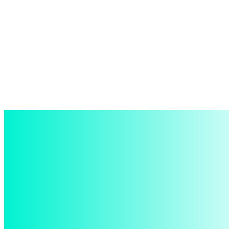
войти в систему
Добро пожаловать! Войдите в свою учётную запись
Ваше имя пользователя
Ваш пароль
Забыли пароль? получить помощь
восстановление пароля
Восстановите свой пароль
Ваш адрес электронной почты
Пароль будет выслан Вам по электронной почте.