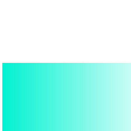
войти в систему
Добро пожаловать! Войдите в свою учётную запись
Ваше имя пользователя
Ваш пароль
Забыли пароль? получить помощь
восстановление пароля
Восстановите свой пароль
Ваш адрес электронной почты
Пароль будет выслан Вам по электронной почте.