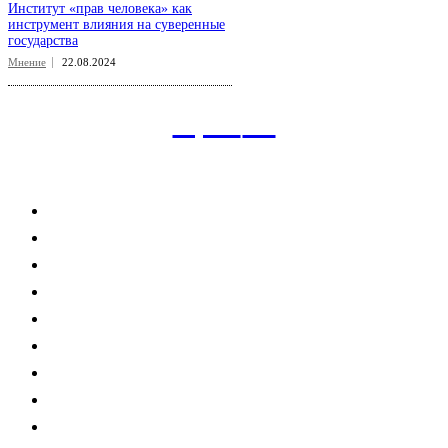
Институт «прав человека» как
инструмент влияния на суверенные
государства
Мнение
22.08.2024
aspect
.uz
Рубрикатор сайта
Главная
Политика
Экономика
Общество
Спорт
Наука
Интересно
Мнение
Мир