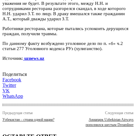
уважения не будет. В результате этого, между Н.Н. и
сотрудниками ресторана разгорелся скандал, в ходе которого
Н.Н. ударил З.Т. по лицу. В драку вмешался также гражданин
А.Т., который дважды ударил З.Т.
Работники ресторана, которые пытались успокоить дерущихся
граждан, получили травмы.
По данному факту возбуждено уголовное дело по п. «б» ч.2
статьи 277 Уголовного кодекса РУз (хулиганство).
Источник:
uznews.uz
Поделиться
Facebook
Twitter
VK
WhatsApp
Предыдущая статья
Следующая статья
Узбекистан – страна одной нации?
Авиапарк Uzbekistan Airways
пополнился шестым Dreamliner