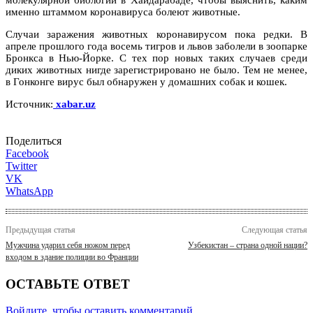
именно штаммом коронавируса болеют животные.
Случаи заражения животных коронавирусом пока редки. В
апреле прошлого года восемь тигров и львов заболели в зоопарке
Бронкса в Нью-Йорке. С тех пор новых таких случаев среди
диких животных нигде зарегистрировано не было. Тем не менее,
в Гонконге вирус был обнаружен у домашних собак и кошек.
Источник:
xabar.uz
Поделиться
Facebook
Twitter
VK
WhatsApp
Предыдущая статья
Следующая статья
Мужчина ударил себя ножом перед
Узбекистан – страна одной нации?
входом в здание полиции во Франции
ОСТАВЬТЕ ОТВЕТ
Войдите, чтобы оставить комментарий