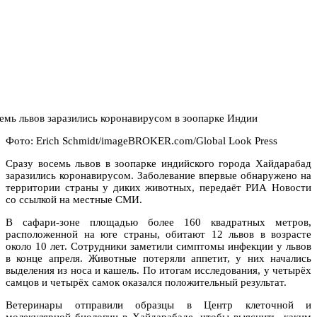
Фото: Erich Schmidt/imageBROKER.com/Global Look Press
Сразу восемь львов в зоопарке индийского города Хайдарабад
заразились коронавирусом. Заболевание впервые обнаружено на
территории страны у диких животных, передаёт РИА Новости
со ссылкой на местные СМИ.
В сафари-зоне площадью более 160 квадратных метров,
расположенной на юге страны, обитают 12 львов в возрасте
около 10 лет. Сотрудники заметили симптомы инфекции у львов
в конце апреля. Животные потеряли аппетит, у них начались
выделения из носа и кашель. По итогам исследования, у четырёх
самцов и четырёх самок оказался положительный результат.
Ветеринары отправили образцы в Центр клеточной и
молекулярной биологии в Хайдарабаде, чтобы выяснить, каким