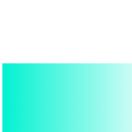
войти в систему
Добро пожаловать! Войдите в свою учётную запись
Ваше имя пользователя
Ваш пароль
Забыли пароль? получить помощь
восстановление пароля
Восстановите свой пароль
Ваш адрес электронной почты
Пароль будет выслан Вам по электронной почте.