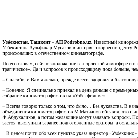
Узбекистан, Ташкент – АН Podrobno.uz.
Известный кинорежис
Узбекистана Зульфикар Мусаков в интервью корреспонденту Pod
происходящих в отечественном кинематографе.
По его словам, сейчас «положение в творческой атмосфере и в т
трагическое». Да и вопросов к происходящему пока больше, чем
– Спасибо, и Вам я желаю, прежде всего, здоровья и благополуч
– Конечно. Я специально приехал на день раньше с премьерных
собрание кинематографистов на «Узбекфильме».
– Всегда говорю только о том, что было… Без лукавства. В нач
объединения кинематографистов М.Матчанов объявил, что с 
Ф.Абдухаликов, а потом желающие могут задавать вопросы. По
застоя, выступили заранее подготовленные ораторы, а осталь
– В целом почти обо всех пунктах указа директор «Узбеккино»