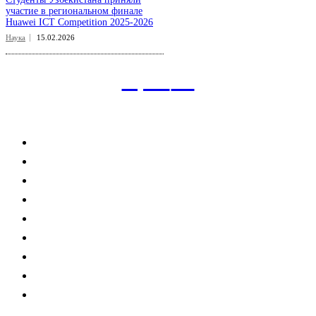
участие в региональном финале
Huawei ICT Competition 2025-2026
Наука
15.02.2026
aspect
.uz
Рубрикатор сайта
Главная
Политика
Экономика
Общество
Спорт
Наука
Интересно
Мнение
Мир