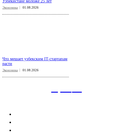
Узбекистане моложе 25 лет
Экономика
01.08.2026
Что мешает узбекским IT-стартапам
расти
Экономика
01.08.2026
aspect
.uz
Рубрикатор сайта
Главная
Политика
Экономика