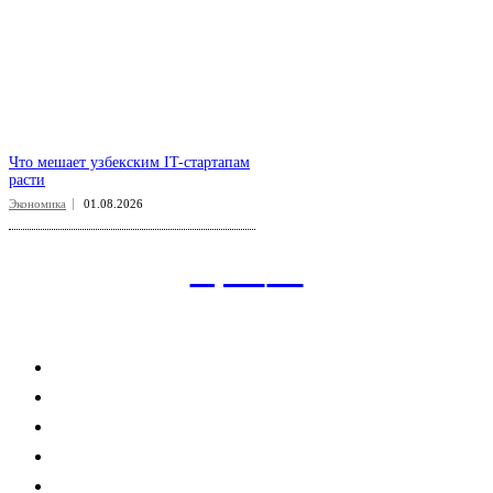
Что мешает узбекским IT-стартапам
расти
Экономика
01.08.2026
aspect
.uz
Рубрикатор сайта
Главная
Политика
Экономика
Общество
Спорт