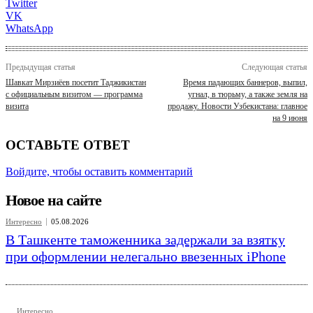
Twitter
VK
WhatsApp
Предыдущая статья
Следующая статья
Шавкат Мирзиёев посетит Таджикистан
Время падающих баннеров, выпил,
с официальным визитом — программа
угнал, в тюрьму, а также земля на
визита
продажу. Новости Узбекистана: главное
на 9 июня
ОСТАВЬТЕ ОТВЕТ
Войдите, чтобы оставить комментарий
Новое на сайте
Интересно
05.08.2026
В Ташкенте таможенника задержали за взятку
при оформлении нелегально ввезенных iPhone
Интересно