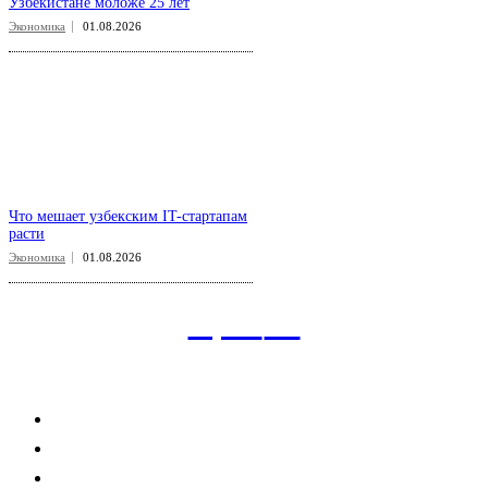
Узбекистане моложе 25 лет
Экономика
01.08.2026
Что мешает узбекским IT-стартапам
расти
Экономика
01.08.2026
aspect
.uz
Рубрикатор сайта
Главная
Политика
Экономика