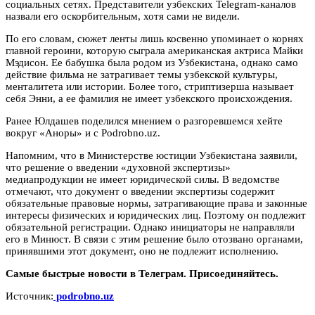
социальных сетях. Представители узбекских Telegram-каналов
назвали его оскорбительным, хотя сами не видели.
По его словам, сюжет ленты лишь косвенно упоминает о корнях
главной героини, которую сыграла американская актриса Майки
Мэдисон. Ее бабушка была родом из Узбекистана, однако само
действие фильма не затрагивает темы узбекской культуры,
менталитета или истории. Более того, стриптизерша называет
себя Энни, а ее фамилия не имеет узбекского происхождения.
Ранее Юлдашев поделился мнением о разгоревшемся хейте
вокруг «Аноры» и с Podrobno.uz.
Напомним, что в Министерстве юстиции Узбекистана заявили,
что решение о введении «духовной экспертизы»
медиапродукции не имеет юридической силы. В ведомстве
отмечают, что документ о введении экспертизы содержит
обязательные правовые нормы, затрагивающие права и законные
интересы физических и юридических лиц. Поэтому он подлежит
обязательной регистрации. Однако инициаторы не направляли
его в Минюст. В связи с этим решение было отозвано органами,
принявшими этот документ, оно не подлежит исполнению.
Самые быстрые новости в Телеграм. Присоединяйтесь.
Источник:
podrobno.uz