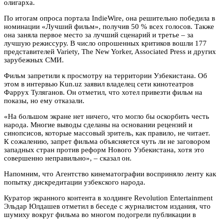
олигарха.
По итогам опроса портала IndieWire, она решительно победила в
номинации «Лучший фильм», получив 50 % всех голосов. Также
она заняла первое место за лучший сценарий и третье – за
лучшую режиссуру. В число опрошенных критиков вошли 177
представителей Variety, The New Yorker, Associated Press и других
зарубежных СМИ.
Фильм запретили к просмотру на территории Узбекистана. Об
этом в интервью Kun.uz заявил владелец сети кинотеатров
Фаррух Туляганов. Он отметил, что хотел привезти фильм на
показы, но ему отказали.
«На большом экране нет ничего, что могло бы оскорбить честь
народа. Многие выводы сделаны на основании рецензий и
синопсисов, которые массовый зритель, как правило, не читает.
К сожалению, запрет фильма объясняется чуть ли не заговором
западных стран против реформ Нового Узбекистана, хотя это
совершенно неправильно», – сказал он.
Напомним, что Агентство кинематографии восприняло ленту как
попытку дискредитации узбекского народа.
Куратор экранного контента в холдинге Revolution Entertainment
Эльдар Юлдашев отметил в беседе с журналистом издания, что
шумиху вокруг фильма во многом подогрели публикации в