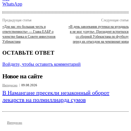
WhatsApp
Предыдущая статья
Следующая статья
«Для нас это большая честь и
«В день завоевания путевки на мундиаль
ответственность» — Глава ЕАБР о
я не мог уснуть». Президент встретился
членстве банка в Совете инвесторов
со сборной Узбекистана по футболу
Узбекистана
перед их отъездом на чемпионат мира
ОСТАВЬТЕ ОТВЕТ
Войдите, чтобы оставить комментарий
Новое на сайте
Интересно
09.08.2026
В Намангане пресекли незаконный оборот
лекарств на полмиллиарда сумов
Интересно