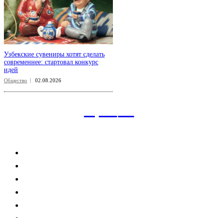
Узбекские сувениры хотят сделать
современнее: стартовал конкурс
идей
Общество
02.08.2026
aspect
.uz
Рубрикатор сайта
Главная
Политика
Экономика
Общество
Спорт