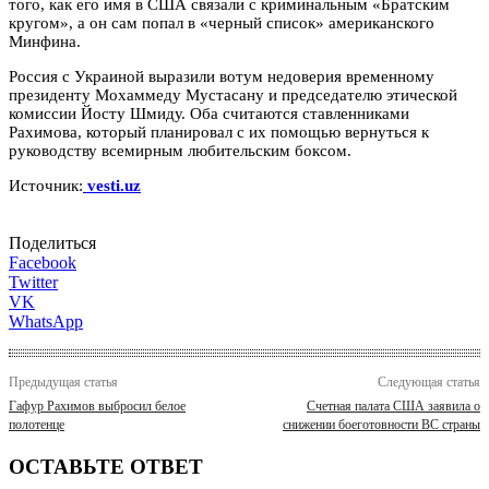
того, как его имя в США связали с криминальным «Братским
кругом», а он сам попал в «черный список» американского
Минфина.
Россия с Украиной выразили вотум недоверия временному
президенту Мохаммеду Мустасану и председателю этической
комиссии Йосту Шмиду. Оба считаются ставленниками
Рахимова, который планировал с их помощью вернуться к
руководству всемирным любительским боксом.
Источник:
vesti.uz
Поделиться
Facebook
Twitter
VK
WhatsApp
Предыдущая статья
Следующая статья
Гафур Рахимов выбросил белое
Счетная палата США заявила о
полотенце
снижении боеготовности ВС страны
ОСТАВЬТЕ ОТВЕТ