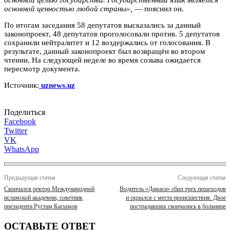
основной ценностью любой страны»,
— пояснил он.
По итогам заседания 58 депутатов высказались за данный
законопроект, 48 депутатов проголосовали против. 5 депутатов
сохранили нейтралитет и 12 воздержались от голосования. В
результате, данный законопроект был возвращён во втором
чтении. На следующей неделе во время созыва ожидается
пересмотр документа.
Источник:
uznews.uz
Поделиться
Facebook
Twitter
VK
WhatsApp
Предыдущая статья
Следующая статья
Скончался ректор Международной
Водитель «Дамаса» сбил трех пешеходов
исламской академии, советник
и скрылся с места происшествия. Двое
президента Рустам Касымов
пострадавших скончались в больнице
ОСТАВЬТЕ ОТВЕТ