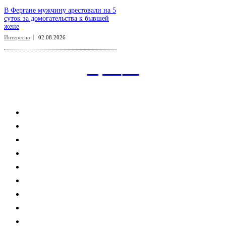
В Фергане мужчину арестовали на 5
суток за домогательства к бывшей
жене
Интересно
02.08.2026
aspect
.uz
Рубрикатор сайта
Главная
Политика
Экономика
Общество
Спорт
Наука
Интересно
Мнение
Мир