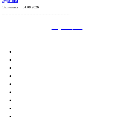
аудитора
Экономика
04.08.2026
aspect
.uz
Рубрикатор сайта
Главная
Политика
Экономика
Общество
Спорт
Наука
Интересно
Мнение
Мир