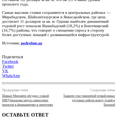
прошлого года.
Самые высокие ставки сохраняются в центральных районах —
Мирабадском, Шайхантахурском и Яккасарайском, где цена
достигает 11 долларов за кв. м. Однако наиболее динамичный
годовой рост показали Яшнабадский (18,2%) и Бектемирский
(16,7%) районы, что говорит о смещении спроса в сторону
более доступных локаций с развивающейся инфраструктурой.
Источник:
podrobno.uz
Поделиться
Facebook
Twitter
VK
WhatsApp
Предыдущая статья
Следующая статья
Шавкат Мирзиёев обсудил с главой
Ташкент стал транзитной точкой новых
МИД Бразилии запуск совместных
грузовых рейсов между Азией и
проектов в фармацевтике и энергетике
Европой
ОСТАВЬТЕ ОТВЕТ