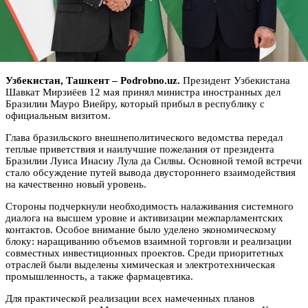
Узбекистан, Ташкент – Podrobno.uz.
Президент Узбекистана
Шавкат Мирзиёев 12 мая принял министра иностранных дел
Бразилии Мауро Виейру, который прибыл в республику с
официальным визитом.
Глава бразильского внешнеполитического ведомства передал
теплые приветствия и наилучшие пожелания от президента
Бразилии Луиса Инасиу Лула да Силвы. Основной темой встречи
стало обсуждение путей вывода двустороннего взаимодействия
на качественно новый уровень.
Стороны подчеркнули необходимость налаживания системного
диалога на высшем уровне и активизации межпарламентских
контактов. Особое внимание было уделено экономическому
блоку: наращиванию объемов взаимной торговли и реализации
совместных инвестиционных проектов. Среди приоритетных
отраслей были выделены химическая и электротехническая
промышленность, а также фармацевтика.
Для практической реализации всех намеченных планов