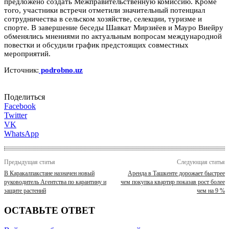
предложено создать Межправительственную комиссию. Кроме
того, участники встречи отметили значительный потенциал
сотрудничества в сельском хозяйстве, селекции, туризме и
спорте. В завершение беседы Шавкат Мирзиёев и Мауро Виейру
обменялись мнениями по актуальным вопросам международной
повестки и обсудили график предстоящих совместных
мероприятий.
Источник:
podrobno.uz
Поделиться
Facebook
Twitter
VK
WhatsApp
Предыдущая статья
Следующая статья
В Каракалпакстане назначен новый
Аренда в Ташкенте дорожает быстрее
руководитель Агентства по карантину и
чем покупка квартир показав рост более
защите растений
чем на 9 %
ОСТАВЬТЕ ОТВЕТ