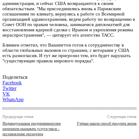
администрация, и сейчас США возвращаются к своим
обязательствам. "Мы присоединились вновь к Парижским
соглашениям по климату, вернулись к работе со Всемирной
организацией здравоохранения, ведем работу по возвращению в
Совет ООН по правам человека, занимаемся дипломатией для
восстановления ядерной сделки с Ираном и укрепления режима
нераспространения", — цитирует его агентство ТАСС.
Блинкен отметил, что Вашингтон готов к сотрудничеству в
области глобальных вызовов со странами, с которыми у США
есть разногласия. И тут же пригрозил тем, кто будет нарушать
"существующие правила мирового порядка".
Поделиться
Facebook
Twitter
VK
WhatsApp
Предыдущая статья
Следующая статья
Индивидуальным предпринимателям
Учёные нашли способ продлить жизнь
разрешили оказывать услуги такси –
постановление президента