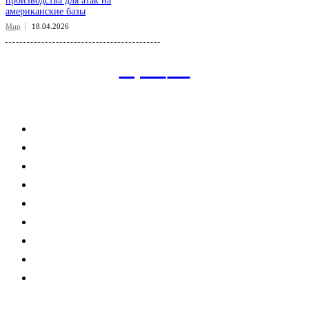
производства для атак на
американские базы
Мир
18.04.2026
aspect
.uz
Рубрикатор сайта
Главная
Политика
Экономика
Общество
Спорт
Наука
Интересно
Мнение
Мир