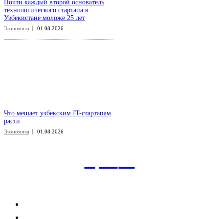
Почти каждый второй основатель
технологического стартапа в
Узбекистане моложе 25 лет
Экономика
01.08.2026
Что мешает узбекским IT-стартапам
расти
Экономика
01.08.2026
aspect
.uz
Рубрикатор сайта
Главная
Политика