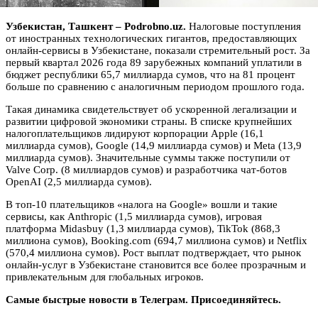
Узбекистан, Ташкент – Podrobno.uz.
Налоговые поступления
от иностранных технологических гигантов, предоставляющих
онлайн-сервисы в Узбекистане, показали стремительный рост. За
первый квартал 2026 года 89 зарубежных компаний уплатили в
бюджет республики 65,7 миллиарда сумов, что на 81 процент
больше по сравнению с аналогичным периодом прошлого года.
Такая динамика свидетельствует об ускоренной легализации и
развитии цифровой экономики страны. В списке крупнейших
налогоплательщиков лидируют корпорации Apple (16,1
миллиарда сумов), Google (14,9 миллиарда сумов) и Meta (13,9
миллиарда сумов). Значительные суммы также поступили от
Valve Corp. (8 миллиардов сумов) и разработчика чат-ботов
OpenAI (2,5 миллиарда сумов).
В топ-10 плательщиков «налога на Google» вошли и такие
сервисы, как Anthropic (1,5 миллиарда сумов), игровая
платформа Midasbuy (1,3 миллиарда сумов), TikTok (868,3
миллиона сумов), Booking.com (694,7 миллиона сумов) и Netflix
(570,4 миллиона сумов). Рост выплат подтверждает, что рынок
онлайн-услуг в Узбекистане становится все более прозрачным и
привлекательным для глобальных игроков.
Самые быстрые новости в Телеграм. Присоединяйтесь.