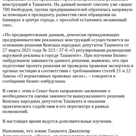
конструкций в Ташкенте. На данный момент снесено уже свыше
700 билбордов, группа предпринимателей обратилась напрямую
за помощью к президенту, разместив свои обращения на
баннерах в центре города, с просьбой остановить незаконный
снос.
«По предварительным данным, демонтаж принадлежащих
предпринимателям рекламных конструкций осуществляется на
основании решения Кенгаша народных депутатов Ташкента от
27 марта 2021 года № 323 / 37-6 «О регулировании размещения
наружной рекламы в городе Ташкенте». При изучении Бизнес-
омбудсманом законности данного решения, выявлено, что при
подготовке проекта решения не проведена правовая экспертиза в
органах юстиции в соответствии с требованиями статей 21 и 22
Закона «О нормативных правовых актах», – говорится в
сообщении бизнес-омбудсмана.
В связи с этим в Сенат было направлено заключение о
необходимости оценки законности вышеуказанного решения
Кенгаша народных депутатов Ташкента и оказании
практического содействия в его пересмотре в рамках
полномочий.
В настоящее время ведутся дополнительные изучения.
Напомним, что хоким Ташкента Джахонгир
Артыкходжаев «сбежал» от журналистов после вопроса о