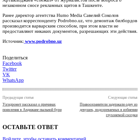
незаконном сносе рекламных щитов в Ташкенте.
Ранее директор агентства Humo Media Савелий Соколов
рассказал корреспонденту Podrobno.uz, что демонтаж билбордов
производится варварским способом, при этом власти не
предоставляют никаких документов, разрешающих эти действия.
Источник:
www.podrobno.uz
Поделиться
Facebook
Twitter
VK
WhatsApp
Предыдущая статья
Следующая статья
Узгидромет рассказал о причинах
Правоохранители задержали одну из
появления в Андижане пыльной бури
девушек, подозреваемых в избиении
глухонемой соседки
ОСТАВЬТЕ ОТВЕТ
Войдите, чтобы оставить комментарий