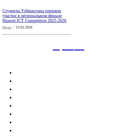
Студенты Узбекистана приняли
участие в региональном финале
Huawei ICT Competition 2025-2026
Наука
15.02.2026
aspect
.uz
Рубрикатор сайта
Главная
Политика
Экономика
Общество
Спорт
Наука
Интересно
Мнение