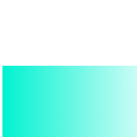
войти в систему
Добро пожаловать! Войдите в свою учётную запись
Ваше имя пользователя
Ваш пароль
Забыли пароль? получить помощь
восстановление пароля
Восстановите свой пароль
Ваш адрес электронной почты
Пароль будет выслан Вам по электронной почте.