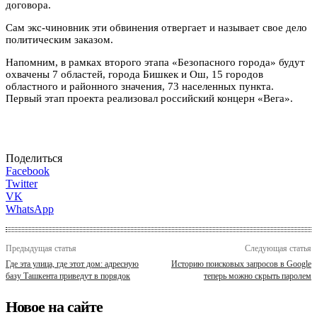
областного и районного значения, 73 населенных пункта.
Первый этап проекта реализовал российский концерн «Вега».
Поделиться
Facebook
Twitter
VK
WhatsApp
Предыдущая статья
Следующая статья
Где эта улица, где этот дом: адресную
Историю поисковых запросов в Google
базу Ташкента приведут в порядок
теперь можно скрыть паролем
Новое на сайте
Политика
06.08.2026
Шавкат Мирзиёев подписал постановление о
введении системы «семейной» работы с детьми