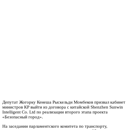
Депутат Жогорку Кенеша Рыскельди Момбеков призвал кабинет
министров КР выйти из договора с китайской Shenzhen Sunwin
Intelligent Co. Ltd по реализации второго этапа проекта
«Безопасный город».
На заседании парламентского комитета по транспорту,
коммуникациям, архитектуре и строительству 25 мая он заявил,
что основанием для этого являются допущенные в ходе
проведения тендера нарушения,
пишут
СМИ.
По его словам, три из шести банковских гарантий,
представленных этой компанией, оказались
сфальсифицированными. Помимо этого Счетная палата КР