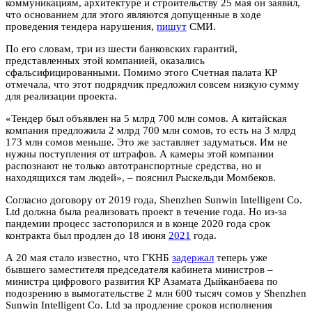
отмечала, что этот подрядчик предложил совсем низкую сумму
для реализации проекта.
«Тендер был объявлен на 5 млрд 700 млн сомов. А китайская
компания предложила 2 млрд 700 млн сомов, то есть на 3 млрд
173 млн сомов меньше. Это же заставляет задуматься. Им не
нужны поступления от штрафов. А камеры этой компании
распознают не только автотранспортные средства, но и
находящихся там людей», ‒ пояснил Рыскельди Момбеков.
Согласно договору от 2019 года, Shenzhen Sunwin Intelligent Co.
Ltd должна была реализовать проект в течение года. Но из-за
пандемии процесс застопорился и в конце 2020 года срок
контракта был продлен до 18 июня
2021
года.
А 20 мая стало известно, что ГКНБ
задержал
теперь уже
бывшего заместителя председателя кабинета министров –
министра цифрового развития КР Азамата Дыйканбаева по
подозрению в вымогательстве 2 млн 600 тысяч сомов у Shenzhen
Sunwin Intelligent Co. Ltd за продление сроков исполнения
договора.
Сам экс-чиновник эти обвинения отвергает и называет свое дело
политическим заказом.
Напомним, в рамках второго этапа «Безопасного города» будут
охвачены 7 областей, города Бишкек и Ош, 15 городов