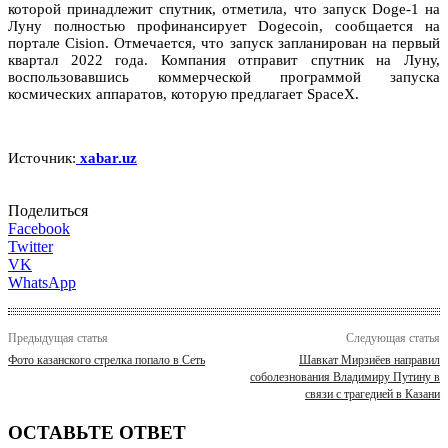
которой принадлежит спутник, отметила, что запуск Doge-1 на
Луну полностью профинансирует Dogecoin, сообщается на
портале Cision. Отмечается, что запуск запланирован на первый
квартал 2022 года. Компания отправит спутник на Луну,
воспользовавшись коммерческой программой запуска
космических аппаратов, которую предлагает SpaceX.
Источник:
xabar.uz
Поделиться
Facebook
Twitter
VK
WhatsApp
Предыдущая статья
Следующая статья
Фото казанского стрелка попало в Сеть
Шавкат Мирзиёев направил
соболезнования Владимиру Путину в
связи с трагедией в Казани
ОСТАВЬТЕ ОТВЕТ