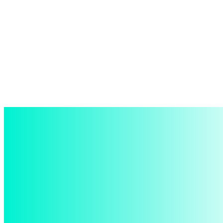
войти в систему
Добро пожаловать! Войдите в свою учётную запись
Ваше имя пользователя
Ваш пароль
Забыли пароль? получить помощь
восстановление пароля
Восстановите свой пароль
Ваш адрес электронной почты
Пароль будет выслан Вам по электронной почте.