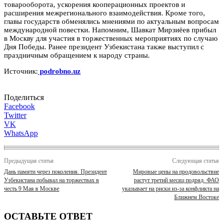
товарооборота, ускорения кооперационных проектов и
расширения межрегионального взаимодействия. Кроме того,
главы государств обменялись мнениями по актуальным вопросам
международной повестки. Напомним, Шавкат Мирзиёев прибыл
в Москву для участия в торжественных мероприятиях по случаю
Дня Победы. Ранее президент Узбекистана также выступил с
праздничным обращением к народу страны.
Источник:
podrobno.uz
Поделиться
Facebook
Twitter
VK
WhatsApp
Предыдущая статья
Следующая статья
Дань памяти через поколения. Президент
Мировые цены на продовольствие
Узбекистана побывал на торжествах в
растут третий месяц подряд. ФАО
честь 9 Мая в Москве
указывает на риски из-за конфликта на
Ближнем Востоке
ОСТАВЬТЕ ОТВЕТ