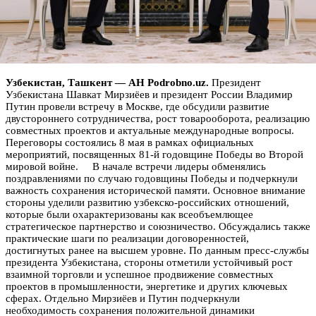
Узбекистан, Ташкент — АН Podrobno.uz.
Президент
Узбекистана Шавкат Мирзиёев и президент России Владимир
Путин провели встречу в Москве, где обсудили развитие
двустороннего сотрудничества, рост товарооборота, реализацию
совместных проектов и актуальные международные вопросы.
Переговоры состоялись 8 мая в рамках официальных
мероприятий, посвященных 81-й годовщине Победы во Второй
мировой войне. В начале встречи лидеры обменялись
поздравлениями по случаю годовщины Победы и подчеркнули
важность сохранения исторической памяти. Основное внимание
стороны уделили развитию узбекско-российских отношений,
которые были охарактеризованы как всеобъемлющее
стратегическое партнерство и союзничество. Обсуждались также
практические шаги по реализации договоренностей,
достигнутых ранее на высшем уровне. По данным пресс-службы
президента Узбекистана, стороны отметили устойчивый рост
взаимной торговли и успешное продвижение совместных
проектов в промышленности, энергетике и других ключевых
сферах. Отдельно Мирзиёев и Путин подчеркнули
необходимость сохранения положительной динамики