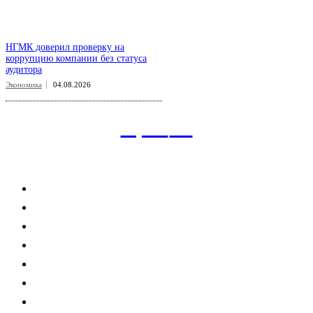
НГМК доверил проверку на
коррупцию компании без статуса
аудитора
Экономика
04.08.2026
aspect
.uz
Рубрикатор сайта
Главная
Политика
Экономика
Общество
Спорт
Наука
Интересно