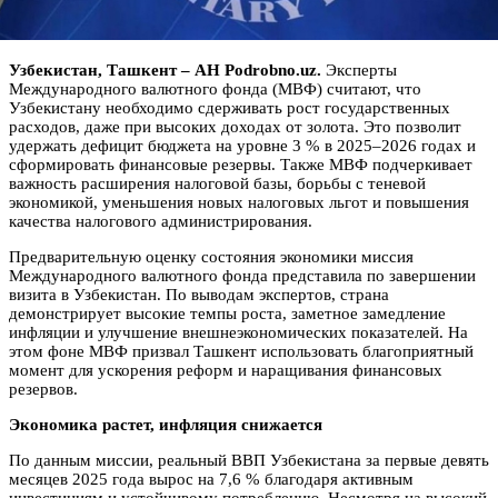
Узбекистан, Ташкент – АН Podrobno.uz.
Эксперты
Международного валютного фонда (МВФ) считают, что
Узбекистану необходимо сдерживать рост государственных
расходов, даже при высоких доходах от золота. Это позволит
удержать дефицит бюджета на уровне 3 % в 2025–2026 годах и
сформировать финансовые резервы. Также МВФ подчеркивает
важность расширения налоговой базы, борьбы с теневой
экономикой, уменьшения новых налоговых льгот и повышения
качества налогового администрирования.
Предварительную оценку состояния экономики миссия
Международного валютного фонда представила по завершении
визита в Узбекистан. По выводам экспертов, страна
демонстрирует высокие темпы роста, заметное замедление
инфляции и улучшение внешнеэкономических показателей. На
этом фоне МВФ призвал Ташкент использовать благоприятный
момент для ускорения реформ и наращивания финансовых
резервов.
Экономика растет, инфляция снижается
По данным миссии, реальный ВВП Узбекистана за первые девять
месяцев 2025 года вырос на 7,6 % благодаря активным
инвестициям и устойчивому потреблению. Несмотря на высокий