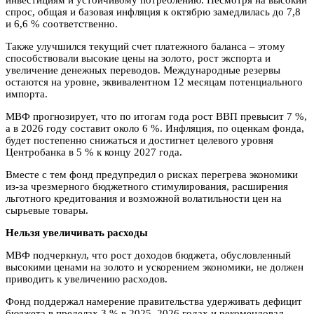
спрос, общая и базовая инфляция к октябрю замедлилась до 7,8
и 6,6 % соответственно.
Также улучшился текущий счет платежного баланса – этому
способствовали высокие цены на золото, рост экспорта и
увеличение денежных переводов. Международные резервы
остаются на уровне, эквивалентном 12 месяцам потенциального
импорта.
МВФ прогнозирует, что по итогам года рост ВВП превысит 7 %,
а в 2026 году составит около 6 %. Инфляция, по оценкам фонда,
будет постепенно снижаться и достигнет целевого уровня
Центробанка в 5 % к концу 2027 года.
Вместе с тем фонд предупредил о рисках перегрева экономики
из-за чрезмерного бюджетного стимулирования, расширения
льготного кредитования и возможной волатильности цен на
сырьевые товары.
Нельзя увеличивать расходы
МВФ подчеркнул, что рост доходов бюджета, обусловленный
высокими ценами на золото и ускорением экономики, не должен
приводить к увеличению расходов.
Фонд поддержал намерение правительства удерживать дефицит
бюджета в пределах 3 % в 2025–2026 годах и рекомендовал