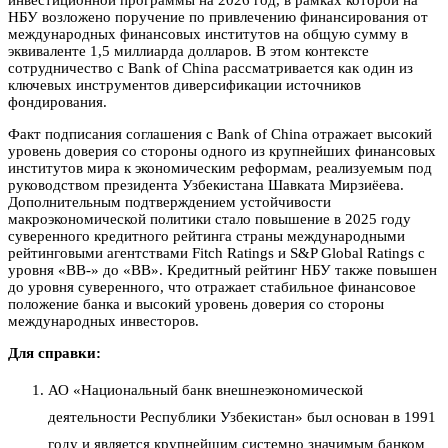
инвестиционной программы на 2026 год, в рамках которой на
НБУ возложено поручение по привлечению финансирования от
международных финансовых институтов на общую сумму в
эквиваленте 1,5 миллиарда долларов. В этом контексте
сотрудничество с Bank of China рассматривается как один из
ключевых инструментов диверсификации источников
фондирования.
Факт подписания соглашения с Bank of China отражает высокий
уровень доверия со стороны одного из крупнейших финансовых
институтов мира к экономическим реформам, реализуемым под
руководством президента Узбекистана Шавката Мирзиёева.
Дополнительным подтверждением устойчивости
макроэкономической политики стало повышение в 2025 году
суверенного кредитного рейтинга страны международными
рейтинговыми агентствами Fitch Ratings и S&P Global Ratings с
уровня «BB-» до «BB». Кредитный рейтинг НБУ также повышен
до уровня суверенного, что отражает стабильное финансовое
положение банка и высокий уровень доверия со стороны
международных инвесторов.
Для справки:
АО «Национальный банк внешнеэкономической
деятельности Республики Узбекистан» был основан в 1991
году и является крупнейшим системно значимым банком