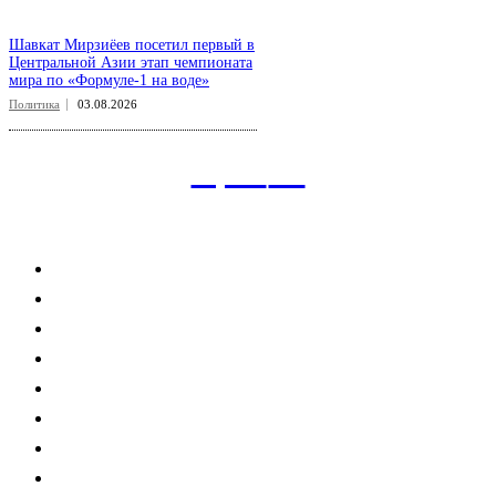
Шавкат Мирзиёев посетил первый в
Центральной Азии этап чемпионата
мира по «Формуле-1 на воде»
Политика
03.08.2026
aspect
.uz
Рубрикатор сайта
Главная
Политика
Экономика
Общество
Спорт
Наука
Интересно
Мнение