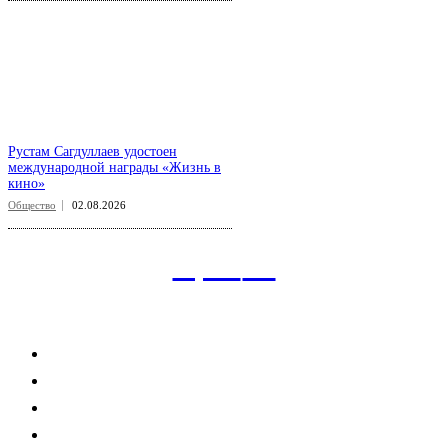
Рустам Сагдуллаев удостоен
международной награды «Жизнь в
кино»
Общество
02.08.2026
aspect
.uz
Рубрикатор сайта
Главная
Политика
Экономика
Общество