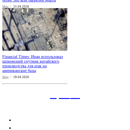
более 500 млн баррелей нефти
Мир
21.04.2026
Financial Times: Иран использовал
шпионский спутник китайского
производства для атак на
американские базы
Мир
18.04.2026
aspect
.uz
Рубрикатор сайта
Главная
Политика