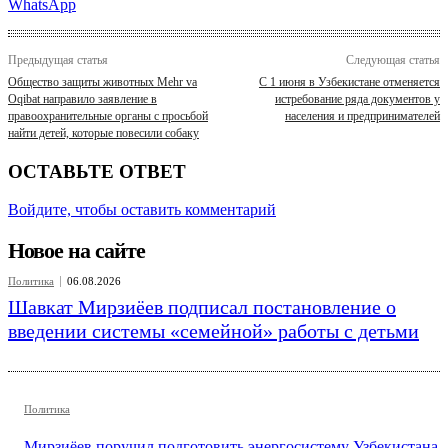
WhatsApp
Предыдущая статья
Следующая статья
Общество защиты животных Mehr va
С 1 июня в Узбекистане отменяется
Oqibat направило заявление в
истребование ряда документов у
правоохранительные органы с просьбой
населения и предпринимателей
найти детей, которые повесили собаку
ОСТАВЬТЕ ОТВЕТ
Войдите, чтобы оставить комментарий
Новое на сайте
Политика
06.08.2026
Шавкат Мирзиёев подписал постановление о
введении системы «семейной» работы с детьми
Политика
Мирзиёев поручил подготовить энергосистему Узбекистана