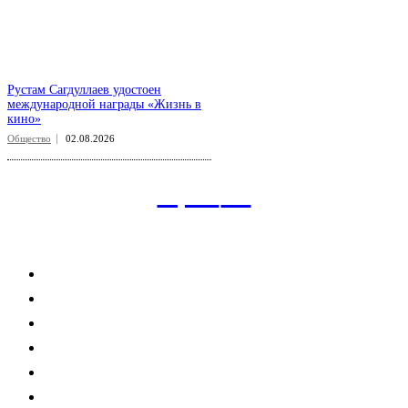
Рустам Сагдуллаев удостоен
международной награды «Жизнь в
кино»
Общество
02.08.2026
aspect
.uz
Рубрикатор сайта
Главная
Политика
Экономика
Общество
Спорт
Наука