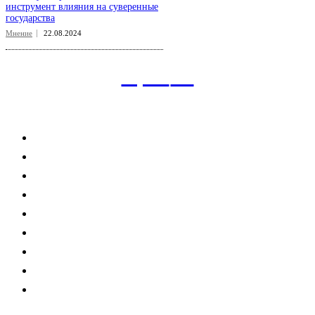
инструмент влияния на суверенные
государства
Мнение
22.08.2024
aspect
.uz
Рубрикатор сайта
Главная
Политика
Экономика
Общество
Спорт
Наука
Интересно
Мнение
Мир