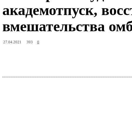
академотпуск, восс
вмешательства ом
393
27.04.2021
0