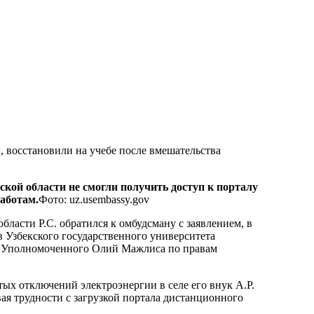
ской области не смогли получить доступ к порталу
аботам.
Фото: uz.usembassy.gov
бласти Р.С. обратился к омбудсману с заявлением, в
в Узбекского государственного университета
е Уполномоченного Олий Мажлиса по правам
тых отключений электроэнергии в селе его внук А.Р.
я трудности с загрузкой портала дистанционного