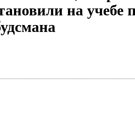
тановили на учебе 
будсмана