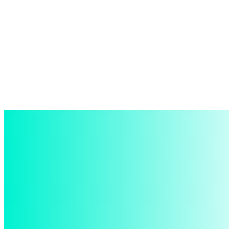
войти в систему
Добро пожаловать! Войдите в свою учётную запись
Ваше имя пользователя
Ваш пароль
Забыли пароль? получить помощь
восстановление пароля
Восстановите свой пароль
Ваш адрес электронной почты
Пароль будет выслан Вам по электронной почте.