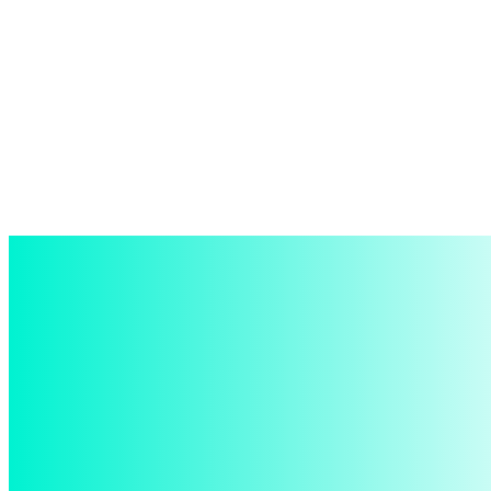
войти в систему
Добро пожаловать! Войдите в свою учётную запись
Ваше имя пользователя
Ваш пароль
Забыли пароль? получить помощь
восстановление пароля
Восстановите свой пароль
Ваш адрес электронной почты
Пароль будет выслан Вам по электронной почте.