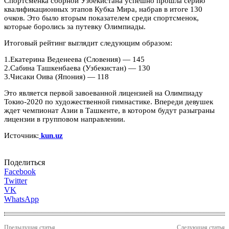
Спортсменка сборной Узбекистана успешно прошла серию
квалификационных этапов Кубка Мира, набрав в итоге 130
очков. Это было вторым показателем среди спортсменок,
которые боролись за путевку Олимпиады.
Итоговый рейтинг выглядит следующим образом:
1.Екатерина Веденеева (Словения) — 145
2.Сабина Ташкенбаева (Узбекистан) — 130
3.Чисаки Оива (Япония) — 118
Это является первой завоеванной лицензией на Олимпиаду
Токио-2020 по художественной гимнастике. Впереди девушек
ждет чемпионат Азии в Ташкенте, в котором будут разыграны
лицензии в групповом направлении.
Источник:
kun.uz
Поделиться
Facebook
Twitter
VK
WhatsApp
Предыдущая статья
Следующая статья