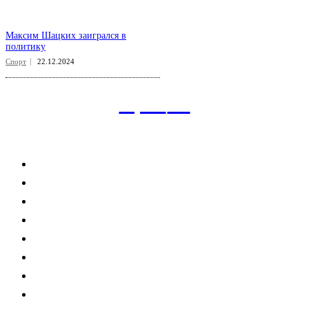
Максим Шацких заигрался в
политику
Спорт
22.12.2024
aspect
.uz
Рубрикатор сайта
Главная
Политика
Экономика
Общество
Спорт
Наука
Интересно
Мнение