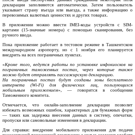
декларации заполняются автоматически. Затем пользователь
указывает страну въезда или выезда, а также информацию о
перевозимых валютных ценностях и других товарах.
В приложении можно ввести IMEI-коды устройств с SIM-
картами (15-значные номера) с помощью сканирования, без
ручного ввода.
Пока приложение работает в тестовом режиме в Ташкентском
международном аэропорту, но с 1 ноября его планируется
внедрить на всех пограничных пунктах.
«
Кроме того, ведутся работы по установке инфокиосков на
пограничных таможенных постах, через которые также
можно будет отправлять пассажирскую декларацию.
На пограничных постах будут созданы зоны бесплатного
интернета (Wi-Fi) для физических лиц, пользующихся
мобильным приложением
», — говорится в сообщении
Таможенного комитета.
Отмечается, что онлайн-заполнение декларации позволит
избежать возможных ошибок, характерных для бумажных форм
— таких как задержка внесения данных в систему, опечатки,
пропуски или самовольные изменения в декларации.
Для справки: внедрение мобильного приложения для подачи
пассажирской таможенной декларации с целью создания удобств