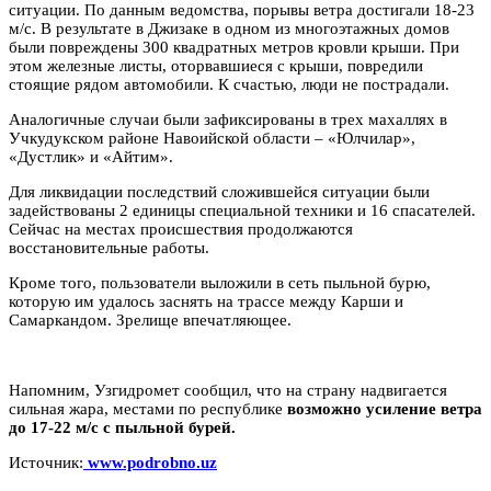
ситуации. По данным ведомства, порывы ветра достигали 18-23
м/с. В результате в Джизаке в одном из многоэтажных домов
были повреждены 300 квадратных метров кровли крыши. При
этом железные листы, оторвавшиеся с крыши, повредили
стоящие рядом автомобили. К счастью, люди не пострадали.
Аналогичные случаи были зафиксированы в трех махаллях в
Учкудукском районе Навоийской области – «Юлчилар»,
«Дустлик» и «Айтим».
Для ликвидации последствий сложившейся ситуации были
задействованы 2 единицы специальной техники и 16 спасателей.
Сейчас на местах происшествия продолжаются
восстановительные работы.
Кроме того, пользователи выложили в сеть пыльной бурю,
которую им удалось заснять на трассе между Карши и
Самаркандом. Зрелище впечатляющее.
Напомним, Узгидромет сообщил, что на страну надвигается
сильная жара, местами по республике
возможно усиление ветра
до 17-22 м/с с пыльной бурей.
Источник:
www.podrobno.uz