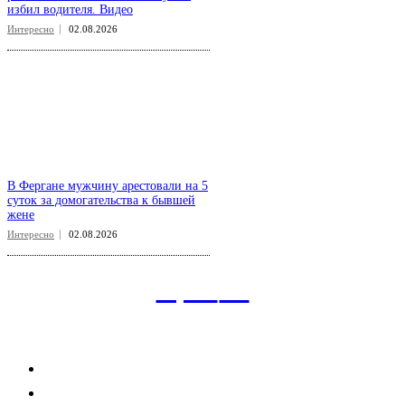
избил водителя. Видео
Интересно
02.08.2026
В Фергане мужчину арестовали на 5
суток за домогательства к бывшей
жене
Интересно
02.08.2026
aspect
.uz
Рубрикатор сайта
Главная
Политика