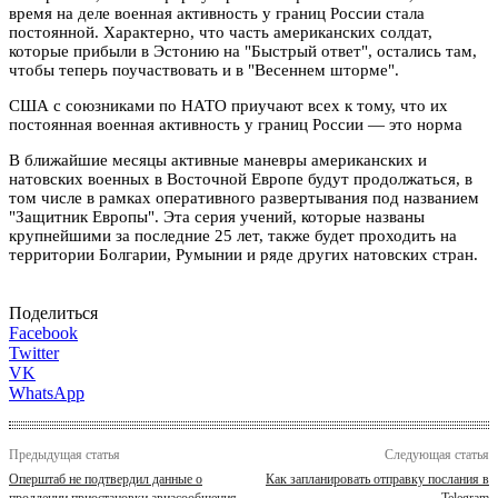
время на деле военная активность у границ России стала
постоянной. Характерно, что часть американских солдат,
которые прибыли в Эстонию на "Быстрый ответ", остались там,
чтобы теперь поучаствовать и в "Весеннем шторме".
США с союзниками по НАТО приучают всех к тому, что их
постоянная военная активность у границ России — это норма
В ближайшие месяцы активные маневры американских и
натовских военных в Восточной Европе будут продолжаться, в
том числе в рамках оперативного развертывания под названием
"Защитник Европы". Эта серия учений, которые названы
крупнейшими за последние 25 лет, также будет проходить на
территории Болгарии, Румынии и ряде других натовских стран.
Поделиться
Facebook
Twitter
VK
WhatsApp
Предыдущая статья
Следующая статья
Оперштаб не подтвердил данные о
Как запланировать отправку послания в
продлении приостановки авиасообщения
Telegram