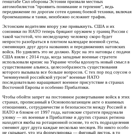
генштабе Сил обороны Эстонии призвали местных
автомобилистов "проявить понимание и терпение", ведь
передвижение по дорогам сотен единиц боевой техники, включая
бронемашины и танки, неизбежно осложнит трафик.
Эстонским водителям впору уже привыкнуть. США и их
союзники по НАТО теперь бряцают оружием у границ России с
такой частотой, что несведущему человеку скоро будет
непросто разобраться в плотном календаре военной суеты,
сменяющих друг друга названиях и передвижениях натовских
войск. Но удивлять это не должно. Курс на это натовцы с подачи
США взяли с 2014 года, когда западные военные стратеги
использовали кризис на Украине чтобы вдохнуть новый смысл в
существование альянса, целесообразность существования
которого вызывала все больше вопросов. С тех пор под соусом о
"неминуемой российской угрозе" военные НАТО
последовательно наращивают военное присутствие в странах
Восточной Европы и особенно Прибалтики.
Чтобы обойти запрет на постоянное развертывание войск в этих
странах, прописанный в Основополагающем акте о взаимных
отношениях, сотрудничестве и безопасности между Россией и
НАТО и блоком от 1997 года, натовские стратеги придумали
уловку — их военные в Прибалтике и других странах региона
находятся якобы на ротационной основе, то есть подразделения
сменяют друг друга каждые несколько месяцев. Но никто особо
не скрывает, что эта формулировка — фиговый листок, в то