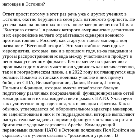
натовцев в Эстонии?
Ответ прост: потому в этот раз речь уже о других учениях в
Эстонии, охотно берущей на себя роль натовского форпоста. Не
успела пыль на полигонах осесть после завершившегося 14 мая
"Быстрого ответа", в рамках которого американские десантники
и их европейские коллеги отрабатывали сценарии военного
противостояния с Россией, как стартуют новые маневры под
названием "Весенний шторм". Это масштабные ежегодные
мероприятия, которые, как и в прошлом году, из-за пандемии и
угрозы распространения ковида между участниками пройдут в
несколько усеченном формате. Тем не менее по сравнению с
прошлым годом число участников удвоилось как количественно,
так и в географическом плане, а в 2022 году их планируется еще
больше. Помимо эстонских военных участие в них примут
бойцы из США, Великобритании, Дании, Италии, Латвии,
Польши и Франции, которые вместе отработают боевую
подготовку различных подразделений, функционирование сетей
командования и их взаимодействие в рамках НАТО. Участвуют
как сухопутные подразделения, так и авиация с флотом. Как и
обычно, утверждается об оборонительном характере маневров,
но задействованы в них и те подразделения, которые выполняют
наступательные задачи, например французская танковая рота и
британские ударные вертолеты Apache. Командующий
передовыми силами НАТО в Эстонии полковник Пол Клейтон не
скрывает, что учения связаны с "российской угрозой". В