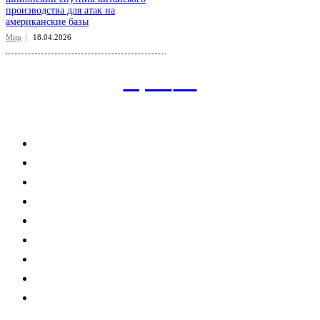
производства для атак на
американские базы
Мир
18.04.2026
aspect
.uz
Рубрикатор сайта
Главная
Политика
Экономика
Общество
Спорт
Наука
Интересно
Мнение
Мир