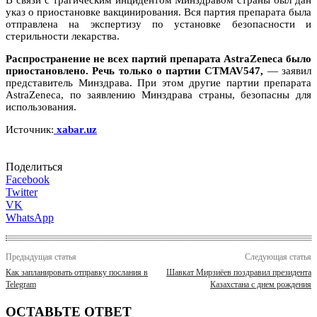
указ о приостановке вакцинирования. Вся партия препарата была
отправлена на экспертизу по установке безопасности и
стерильности лекарства.
Распространение не всех партий препарата AstraZeneca было
приостановлено. Речь только о партии CTMAV547,
— заявил
представитель Минздрава. При этом другие партии препарата
AstraZeneca, по заявлению Минздрава страны, безопасны для
использования.
Источник:
xabar.uz
Поделиться
Facebook
Twitter
VK
WhatsApp
Предыдущая статья
Следующая статья
Как запланировать отправку послания в
Шавкат Мирзиёев поздравил президента
Telegram
Казахстана с днем рождения
ОСТАВЬТЕ ОТВЕТ