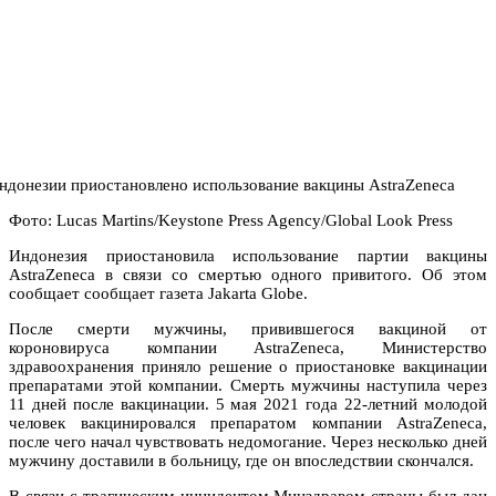
Фото: Lucas Martins/Keystone Press Agency/Global Look Press
Индонезия приостановила использование партии вакцины
AstraZeneca в связи со смертью одного привитого. Об этом
сообщает сообщает газета Jakarta Globe.
После смерти мужчины, привившегося вакциной от
короновируса компании AstraZeneca, Министерство
здравоохранения приняло решение о приостановке вакцинации
препаратами этой компании. Смерть мужчины наступила через
11 дней после вакцинации. 5 мая 2021 года 22-летний молодой
человек вакцинировался препаратом компании AstraZeneca,
после чего начал чувствовать недомогание. Через несколько дней
мужчину доставили в больницу, где он впоследствии скончался.
В связи с трагическим инцидентом Минздравом страны был дан