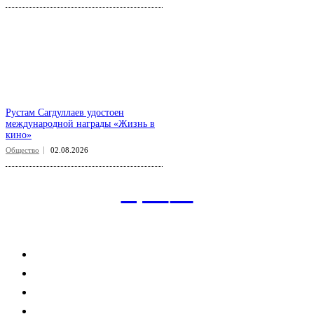
Рустам Сагдуллаев удостоен
международной награды «Жизнь в
кино»
Общество
02.08.2026
aspect
.uz
Рубрикатор сайта
Главная
Политика
Экономика
Общество