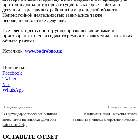
притонов для занятия проституцией, в которых работали
девушки из различных районов Самаркандской области.
Непристойной деятельностью занимались также
несовершеннолетние девушки.
Все члены преступной группы признаны виновными и
приговорены к шести годам тюремного заключения в колониях
общего режима.
Источник:
www.podrobno.uz
Поделиться
Facebook
Twitter
VK
WhatsApp
Предыдущая статья
Следующая статья
В Сурхандарье повесился бывший
В одной из школ Ташкента начали
заместитель начальника одного из
выявлять учеников с короткими носками
районных ОВД
ОСТАВЬТЕ ОТВЕТ